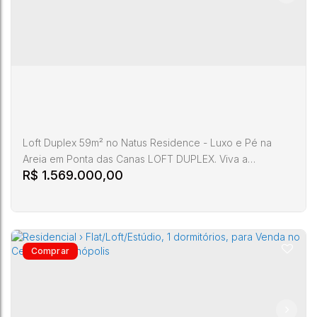
Loft Duplex 59m² no Natus Residence - Luxo e Pé na
Areia em Ponta das Canas LOFT DUPLEX. Viva a
R$
1.569.000,00
exclusividade de um Loft Duplex de 59m² no Natus
Residence, o empreendimento que está transformando o
norte da Ilha. Localizado em Ponta das Canas,
Florianópolis, este loft é a escolha perfeita tanto para
quem busca um refúgio sofisticado quanto para
investidores que visam alta rentabilidade em...
Residencial › Flat/Loft/Estúdio, 1 dormitórios,
para Venda no Canasvieiras- Florianópolis
Avenida
CEP:
Luiz
Santa
88054-
,
,
Canasvieiras
,
Florianópolis
,
,
Bras