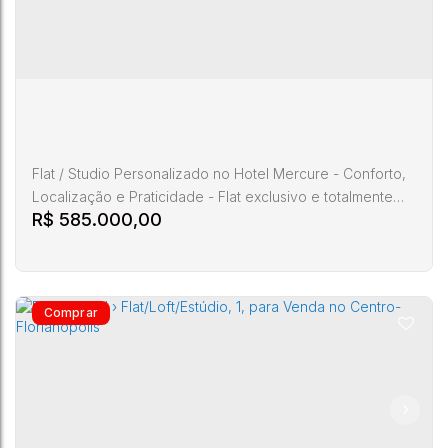
Batista
1
1
1
49m²
Flat / Studio Personalizado no Hotel Mercure - Conforto,
Localização e Praticidade - Flat exclusivo e totalmente
R$
585.000,00
mobiliado, referência em Florianópolis, ideal para quem
busca conforto, praticidade e excelente localização. O
imóvel possui 25 m², orientação Norte, com janela ampla
e vista para a Av. Admar Gonzaga, garantindo ótima
iluminação natural. O espaço foi cuidadosamente...
Residencial › Flat/Loft/Estúdio, 1, para Venda no
Itacorubi- Florianópolis
CEP:
Rodovia
Santa
88034-
,
Admar
,
Itacorubi
,
Florianópolis
,
,
Brasil
Catarina
000
Gonzaga