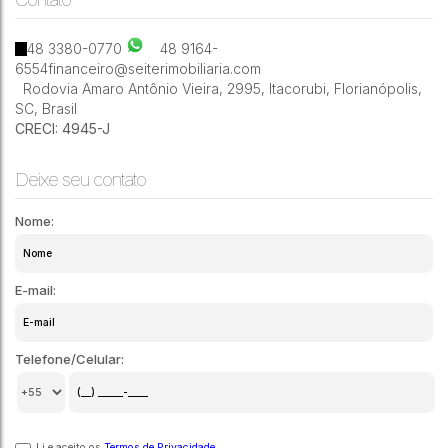
1
1
26m²
48 3380-0770
48 9164-
6554
financeiro@seiterimobiliaria.com
Rodovia Amaro Antônio Vieira
,
2995
,
Itacorubi
,
Florianópolis
,
SC
,
Brasil
CRECI: 4945-J
Deixe seu contato
Nome:
E-mail:
Telefone/Celular:
Li e aceito os
Termos de Privacidade