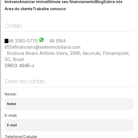
140
Imóveis
Anunciar imóvel
Simule seu financiamento
Blog
Sobre nós
Área do cliente
Trabalhe conosco
Contato
4
5
2
390m²
48 3380-0770
48 9164-
6554
financeiro@seiterimobiliaria.com
Rodovia Amaro Antônio Vieira
,
2995
,
Itacorubi
,
Florianópolis
,
SC
,
Brasil
CRECI: 4945-J
Deixe seu contato
Nome:
E-mail:
Telefone/Celular: