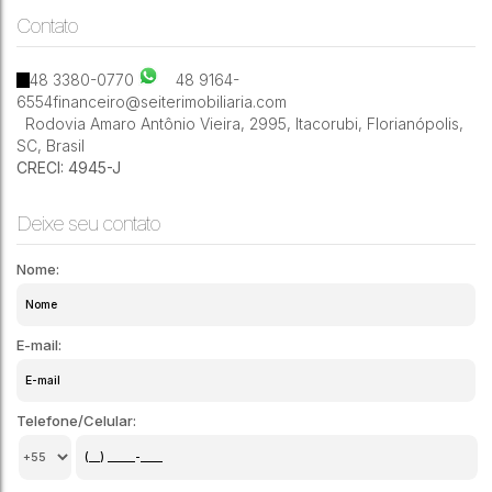
Contato
3
3
2
264m²
48 3380-0770
48 9164-
6554
financeiro@seiterimobiliaria.com
Rodovia Amaro Antônio Vieira
,
2995
,
Itacorubi
,
Florianópolis
,
SC
,
Brasil
CRECI: 4945-J
Deixe seu contato
Nome:
E-mail:
Telefone/Celular: