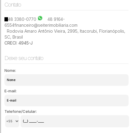
Contato
3
2
1
115m²
48 3380-0770
48 9164-
6554
financeiro@seiterimobiliaria.com
Rodovia Amaro Antônio Vieira
,
2995
,
Itacorubi
,
Florianópolis
,
SC
,
Brasil
CRECI: 4945-J
Deixe seu contato
Nome:
E-mail:
Telefone/Celular: