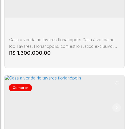
5
2
3
270m²
Casa a venda rio tavares florianópolis Casa à venda no
Rio Tavares, Florianópolis, com estilo rústico exclusivo,
R$
1.300.000,00
perfeita para quem busca conforto e charme em cada
detalhe. O imóvel conta com 2 suítes aconchegantes,
lavabo, ampla sala de estar com lareira, sala de jantar
integrada, cozinha completa, sala de TV, área de serviço
funcional e um pátio espaçoso que valoriza o convívio ao
ar...
Casa a venda rio tavares florianópolis
Rio Tavares
,
Florianópolis
,
Santa Catarina
,
Brasil