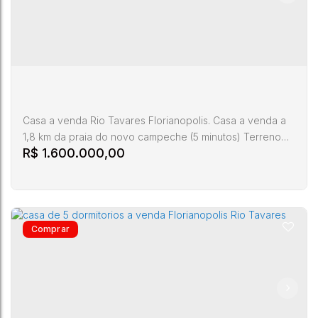
Casa a venda Rio Tavares Florianopolis. Casa a venda a
1,8 km da praia do novo campeche (5 minutos) Terreno
R$
1.600.000,00
de 395 metros privativos, murado e com 2 casas
construidas em alvenaria. Casa 1 com 5 dormitorios sendo
1 suite com closet, sala de estar integradas, cozinha
separada com despensa e area de serviço. No andar
superior sao 4 dormitorios sendo 1 suite com closet
sendo 3 dormitorios com...
Casa a venda Rio Tavares Florianopolis
Rio Tavares
,
Florianópolis
,
Santa Catarina
,
Brasil