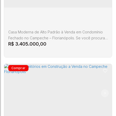
4
3
2
260m²
Casa Moderna de Alto Padrão à Venda em Condomínio
Fechado no Campeche – Florianópolis. Se você procura
R$
3.405.000,00
uma residência que une arquitetura contemporânea,
tecnologia, sustentabilidade e uma localização
privilegiada, esta casa no Campeche é a escolha
perfeita. Situada em condomínio fechado, a poucos
minutos da praia, ela oferece conforto, segurança e
qualidade de vida em um dos bairros...
Casa com 4 quartos, Campeche - Florianópolis
CEP:
Rua do
Santa
88063-
,
,
Campeche
,
Florianópolis
,
,
Brasil
Gramal
Catarina
100