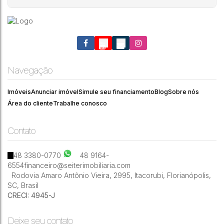
residência dispõe de três dormitórios, sendo um deles
uma suíte, além de uma sala de estar e jantar integradas,
ideais para momentos em família. A cozinha vem
equipada com...
Casa geminada à venda no bairro Campeche em
Navegação
Florianópolis
Campeche
,
Florianópolis
,
Santa Catarina
,
Brasil
Imóveis
Anunciar imóvel
Simule seu financiamento
Blog
Sobre nós
Área do cliente
Trabalhe conosco
Contato
3
2
2
119m²
48 3380-0770
48 9164-
6554
financeiro@seiterimobiliaria.com
Rodovia Amaro Antônio Vieira
,
2995
,
Itacorubi
,
Florianópolis
,
SC
,
Brasil
CRECI: 4945-J
Deixe seu contato