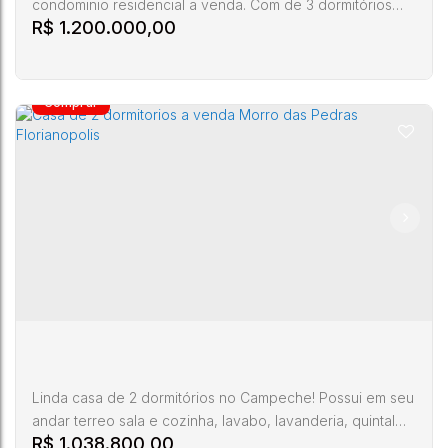
condominio residencial a venda. Com de 3 dormitórios
R$
1.200.000,00
sendo 1 suite, ampla sala de estar e jantar integradas,
espaço com churrasqueira e deck, cozinha, area de
serviço, vaga de garagem privativa. Imovel novo,
possibilidade de financiamento bancário, próximo a praia,
bairro com ótima valorização. Código do imóvel CA00727
PARA MAIS...
Casa a venda Campeche Florianopolis
Campeche
,
Florianópolis
,
Santa Catarina
,
Brasil
3
2
1
123m²
Linda casa de 2 dormitórios no Campeche! Possui em seu
andar terreo sala e cozinha, lavabo, lavanderia, quintal
R$
1.038.800,00
com churrasqueira e garagem. No pavimento superior