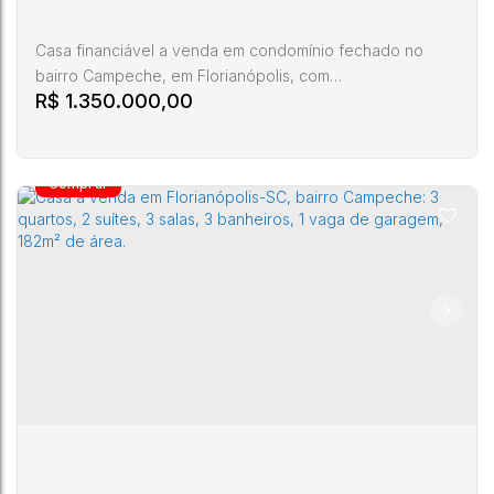
Casa financiável a venda em condomínio fechado no
bairro Campeche, em Florianópolis, com
R$
1.350.000,00
aproximadamente 161,40 m² de área privativa. Imóvel com
2 pavimentos, 3 dormitórios, sendo 1 suíte com sacada e
armários embutidos. Conta com sala de estar com lareira,
lavabo, cozinha com móveis planejados e bancada em
granito, área de serviço coberta com teto de vidro,
varanda semi-coberta com...
Casa 3 dormitórios com suite venda campeche
florianópolis
Campeche
,
Florianópolis
,
Santa Catarina
,
Brasil
3
3
160m²