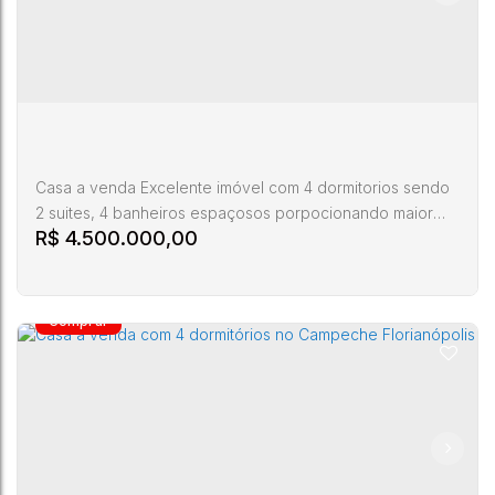
Casa a venda Excelente imóvel com 4 dormitorios sendo
2 suites, 4 banheiros espaçosos porpocionando maior
R$
4.500.000,00
privacidade e comodidade a sua familia, a casa possui 2
vagas de garagem sendo 1 coberta e 1 descoberta com
uma area construida de 379 m² Alem disso conta com
com piscina privativa, uma ampla area com grama perfeito
para você que tem criaças ou pets Ref. CA00422 Todos
os imóveis...
Casa com 4 dormitórios no Campeche
Campeche
,
Florianópolis
,
Santa Catarina
,
Brasil