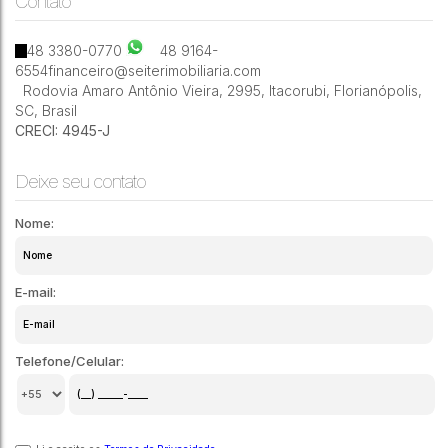
Contato
3
2
110m²
48 3380-0770
48 9164-
6554
financeiro@seiterimobiliaria.com
Rodovia Amaro Antônio Vieira
,
2995
,
Itacorubi
,
Florianópolis
,
SC
,
Brasil
CRECI: 4945-J
Deixe seu contato
Nome:
E-mail:
Telefone/Celular: