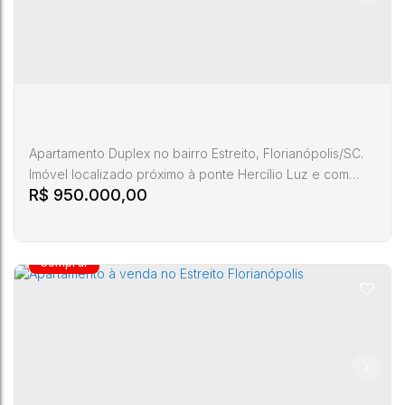
Apartamento Duplex no bairro Estreito, Florianópolis/SC.
Imóvel localizado próximo à ponte Hercílio Luz e com
R$
950.000,00
fácil acesso ao centro da cidade. O apartamento possui
piso inferior com sala ampla, cozinha, área de serviço, 1
dormitório e 1 banheiro social, além de home office. No
piso superior, há 1 suíte com closet, 1 espaço para
escritório, área gourmet com churrasqueira a carvão...
Apartamento Duplex à venda em Florianópolis-
SC
Estreito
,
Florianópolis
,
Santa Catarina
,
Brasil