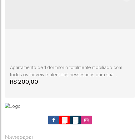
Apartamento de 1 dormitorio totalmente mobiliado com
todos os moveis e utensilios nessesarios para sua
R$
200,00
estadia. 1 vaga de garagem
Apartamento de 1 dormitorio completo diaria
Rua
Navegação
CEP:
Acelon
Santa