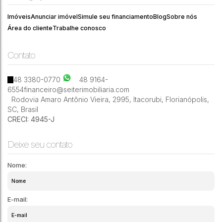
88034-
,
Pacheco
,
Itacorubi
,
Florianópolis
,
,
Brasil
Catarina
040
da
Costa
Imóveis
Anunciar imóvel
Simule seu financiamento
Blog
Sobre nós
Área do cliente
Trabalhe conosco
Contato
1
1
1
51m²
48 3380-0770
48 9164-
6554
financeiro@seiterimobiliaria.com
Rodovia Amaro Antônio Vieira
,
2995
,
Itacorubi
,
Florianópolis
,
SC
,
Brasil
CRECI: 4945-J
Deixe seu contato
Nome:
E-mail: