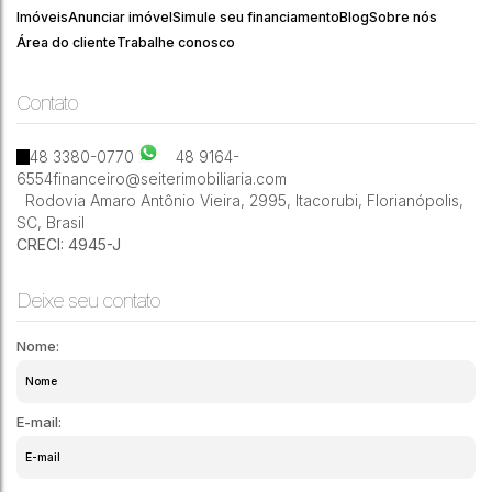
Itacorubi
,
Florianópolis
,
Santa Catarina
,
Brasil
Imóveis
Anunciar imóvel
Simule seu financiamento
Blog
Sobre nós
Área do cliente
Trabalhe conosco
Contato
2
3
1
183m²
48 3380-0770
48 9164-
6554
financeiro@seiterimobiliaria.com
Rodovia Amaro Antônio Vieira
,
2995
,
Itacorubi
,
Florianópolis
,
SC
,
Brasil
CRECI: 4945-J
Deixe seu contato
Nome:
E-mail: