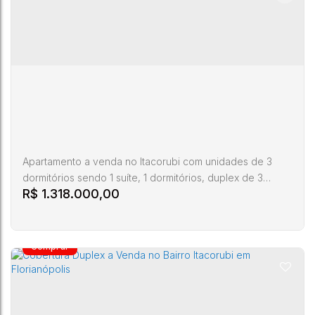
Apartamento a venda no Itacorubi com unidades de 3
dormitórios sendo 1 suíte, 1 dormitórios, duplex de 3
R$
1.318.000,00
dormitórios sendo 2 suítes ou 2 dormitórios + Home office
O Residencial Maria conta com a exclusividade e o
privilégio de possuir apenas 16 apartamentos, criado para
tornar cada segundo eterno. Um projeto para todos os
momentos da sua vida você perto de tudo, inclusive da...
Duplex a Venda de 3 Dormitórios no Bairro
Itacorubi
Rua
Pastor
CEP: