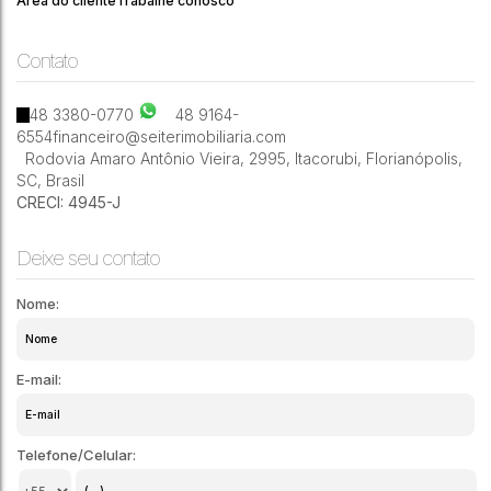
Área do cliente
Trabalhe conosco
Contato
3
4
119m²
48 3380-0770
48 9164-
6554
financeiro@seiterimobiliaria.com
Rodovia Amaro Antônio Vieira
,
2995
,
Itacorubi
,
Florianópolis
,
SC
,
Brasil
CRECI: 4945-J
Deixe seu contato
Nome:
E-mail:
Telefone/Celular: