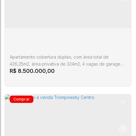
Apartamento cobertura duplex, com área total de
426,25m2, área privativa de 324m2, 4 vagas de garagem,
R$
8.500.000,00
hobby Box, 4 quartos, sendo duas suítes e 2 Demi suítes,
lavabo, sala, cozinha, área de serviço, dependência de
empregados completa, aquecimento a gás, espaço
gourmet no piso superior, piscina, semimobiliado.
Condomínio com piscina, piscina interna aquecida com
raia, salão de festa,...
Cobertura a venda centro de florianópolis
CEP:
Avenida
Santa
88015-
,
,
Centro
,
Florianópolis
,
,
Brasil
Trompowsky
Catarina