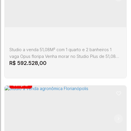
Studio a venda 51,08M² com 1 quarto e 2 banheiros 1
vaga Opus floripa Venha morar no Studio Plus de 51,08m²
R$
592.528,00
no OPUS Floripa, um empreendimento que une conforto,
modernidade e praticidade em um só lugar. Com 1 quarto,
1 suíte, 2 banheiro e 1 vaga de garagem, este Studio é
perfeito para quem busca um espaço bem distribuído e
com um design inteligente. Localizado na Agronômica, um
dos...
Studio a venda agronômica florianópolis
Centro
,
Florianópolis
,
Santa Catarina
,
Brasil