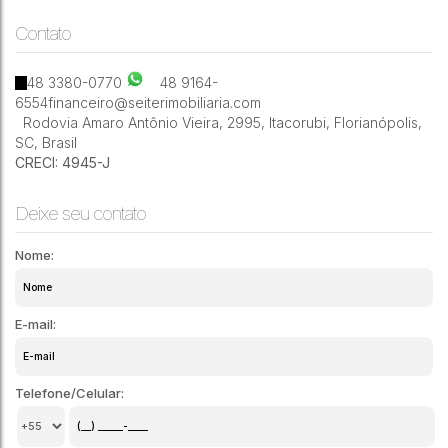
Contato
1
1
44m²
48 3380-0770
48 9164-
6554
financeiro@seiterimobiliaria.com
Rodovia Amaro Antônio Vieira
,
2995
,
Itacorubi
,
Florianópolis
,
SC
,
Brasil
CRECI: 4945-J
Deixe seu contato
Nome:
E-mail:
Telefone/Celular: