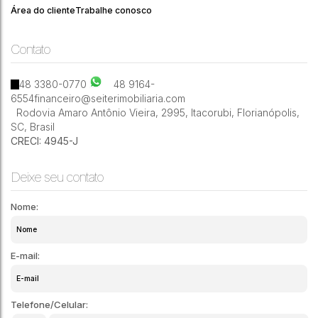
Área do cliente
Trabalhe conosco
Contato
2
1
2
67m²
48 3380-0770
48 9164-
6554
financeiro@seiterimobiliaria.com
Rodovia Amaro Antônio Vieira
,
2995
,
Itacorubi
,
Florianópolis
,
SC
,
Brasil
CRECI: 4945-J
Deixe seu contato
Nome:
E-mail:
Telefone/Celular: