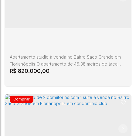
Apartamento studio à venda no Bairro Saco Grande em
Florianópolis O apartamento de 46,38 metros de área
R$
820.000,00
privativa em Condomínio Club, um studio Cozinha,
Banheiro Social, Sala, Cozinha e Área de serviço
Condomínio conta com Armário com abertura digital para
guardar encomendas, Acesso à portaria com biometria,
Aquecimento solar para atender a todos os
apartamentos, Piscinas adulto e...
Apartamento studio venda Saco Grande
Florianópolis
CEP:
Rodovia
Saco
Santa
88032-
,
Virgílio
,
,
Florianópolis
,
,
Brasil
Grande
Catarina