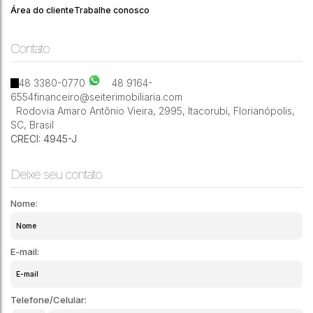
Área do cliente
Trabalhe conosco
Contato
2
2
164m²
48 3380-0770
48 9164-
6554
financeiro@seiterimobiliaria.com
Rodovia Amaro Antônio Vieira
,
2995
,
Itacorubi
,
Florianópolis
,
SC
,
Brasil
CRECI: 4945-J
Deixe seu contato
Nome:
E-mail:
Telefone/Celular: