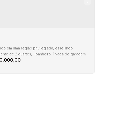
ado em uma região privilegiada, esse lindo
ento de 2 quartos, 1 banheiro, 1 vaga de garagem e
0.000,00
2 de área é o imóvel perfeito para você e sua
. Com uma planta bem distribuída, o apartamento
om espaços amplos e bem iluminados, garantindo
o e praticidade no dia a dia. Além disso, a vaga de
m proporciona comodidade e segurança para você.
amento 2 quartos, Itacorubi
acorubi
,
Florianópolis
,
Santa Catarina
,
Brasil