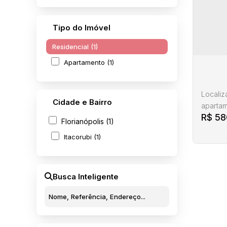
Tipo do Imóvel
Residencial (1)
Apartamento (1)
Localiz
Cidade e Bairro
apartam
R$
58
69,00 m
Florianópolis (1)
família
Itacorubi (1)
conta c
confort
garage
O...
Busca Inteligente
Apart
It