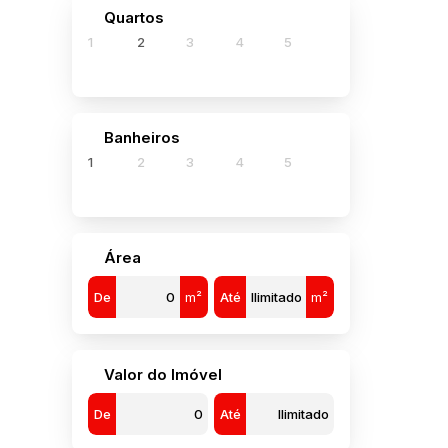
Quartos
1
2
3
4
5
2
Banheiros
1
2
3
4
5
Área
De
m²
Até
m²
Valor do Imóvel
De
Até