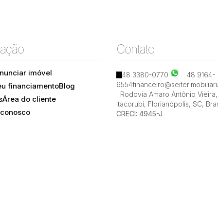
ação
Contato
nunciar imóvel
48 3380-0770
48 9164-
6554
financeiro@seiterimobiliar
eu financiamento
Blog
Rodovia Amaro Antônio Vieira
,
s
Área do cliente
Itacorubi
,
Florianópolis
,
SC
,
Bras
 conosco
CRECI: 4945-J