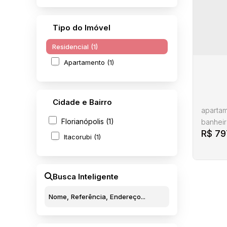
Tipo do Imóvel
Residencial (1)
Apartamento (1)
Cidade e Bairro
apartam
Florianópolis (1)
banheir
R$
79
ambient
Itacorubi (1)
Cozinha
os móve
garagem
Busca Inteligente
Residen
Apart
Itaco
CEP: