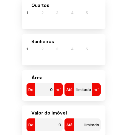
880
Quartos
130
1
2
3
4
5
Banheiros
1
1
2
3
4
5
Área
De
m²
Até
m²
Valor do Imóvel
De
Até