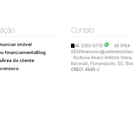
ação
Contato
nunciar imóvel
48 3380-0770
48 9164-
6554
financeiro@seiterimobiliar
eu financiamento
Blog
Rodovia Amaro Antônio Vieira
,
s
Área do cliente
Itacorubi
,
Florianópolis
,
SC
,
Bras
 conosco
CRECI: 4945-J