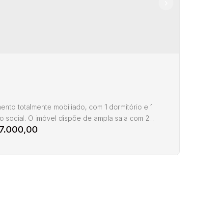
ento totalmente mobiliado, com 1 dormitório e 1
o social. O imóvel dispõe de ampla sala com 2
7.000,00
es, integrada à sacada com churrasqueira a carvão.
 bem distribuída, com área de serviço. Ficam todos
is e eletrodomésticos. O imóvel possui 1 vaga de
 fixa, coberta e livre. Empreendimento: O
cial possui elevador, salão de festas, playground,...
amento 1 dormitórios Venda Florianópolis
rubi
Servidão