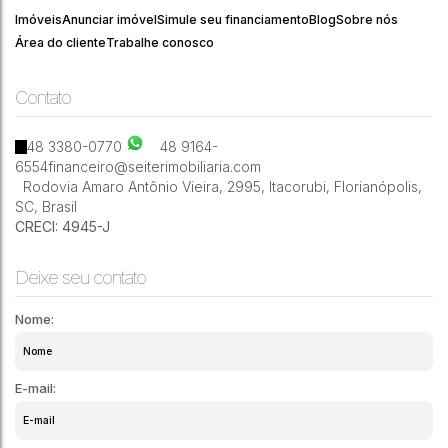
Carlos
Grande
Catarina
005
Daux
Imóveis
Anunciar imóvel
Simule seu financiamento
Blog
Sobre nós
Área do cliente
Trabalhe conosco
Contato
1
1
1
48 3380-0770
48 9164-
6554
financeiro@seiterimobiliaria.com
Rodovia Amaro Antônio Vieira
,
2995
,
Itacorubi
,
Florianópolis
,
SC
,
Brasil
CRECI: 4945-J
Deixe seu contato
Nome:
E-mail: