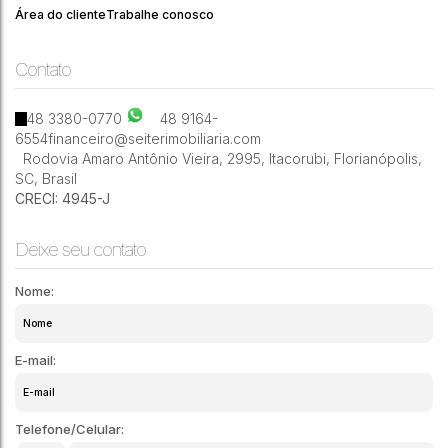
Área do cliente
Trabalhe conosco
Contato
48 3380-0770
48 9164-
6554
financeiro@seiterimobiliaria.com
Rodovia Amaro Antônio Vieira
,
2995
,
Itacorubi
,
Florianópolis
,
SC
,
Brasil
CRECI: 4945-J
Deixe seu contato
Nome:
E-mail:
Telefone/Celular: