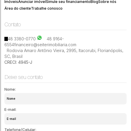
300
Imóveis
Anunciar imóvel
Simule seu financiamento
Blog
Sobre nós
Área do cliente
Trabalhe conosco
Contato
2
4
2
315m²
48 3380-0770
48 9164-
6554
financeiro@seiterimobiliaria.com
Rodovia Amaro Antônio Vieira
,
2995
,
Itacorubi
,
Florianópolis
,
SC
,
Brasil
CRECI: 4945-J
Deixe seu contato
Nome:
E-mail:
Telefone/Celular: