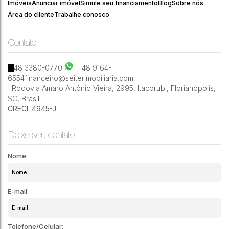
320
Nocetti
Imóveis
Anunciar imóvel
Simule seu financiamento
Blog
Sobre nós
Área do cliente
Trabalhe conosco
Contato
2
2
2
73m²
48 3380-0770
48 9164-
6554
financeiro@seiterimobiliaria.com
Rodovia Amaro Antônio Vieira
,
2995
,
Itacorubi
,
Florianópolis
,
SC
,
Brasil
CRECI: 4945-J
Deixe seu contato
Nome:
E-mail:
Telefone/Celular: