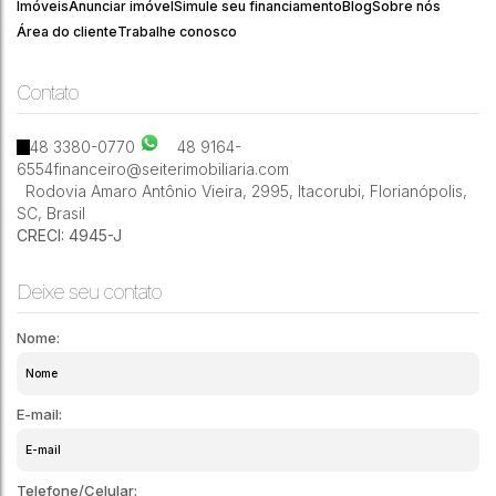
070
Costa
Imóveis
Anunciar imóvel
Simule seu financiamento
Blog
Sobre nós
Área do cliente
Trabalhe conosco
Contato
3
2
1
48 3380-0770
48 9164-
6554
financeiro@seiterimobiliaria.com
Rodovia Amaro Antônio Vieira
,
2995
,
Itacorubi
,
Florianópolis
,
SC
,
Brasil
CRECI: 4945-J
Deixe seu contato
Nome:
E-mail:
Telefone/Celular: