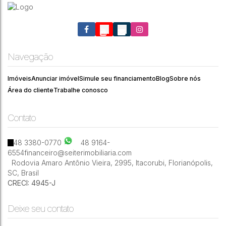
Navegação
Imóveis
Anunciar imóvel
Simule seu financiamento
Blog
Sobre nós
Área do cliente
Trabalhe conosco
Contato
48 3380-0770
48 9164-
6554
financeiro@seiterimobiliaria.com
Rodovia Amaro Antônio Vieira
,
2995
,
Itacorubi
,
Florianópolis
,
SC
,
Brasil
CRECI: 4945-J
Deixe seu contato