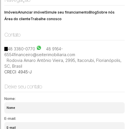
CEP:
Deputado
Antônio
Santa
88050-
,
,
,
Florianópolis
,
,
Brasil
Walter
de
Catarina
500
Gomes
Lisboa
Imóveis
Anunciar imóvel
Simule seu financiamento
Blog
Sobre nós
Área do cliente
Trabalhe conosco
Contato
1
100m²
48 3380-0770
48 9164-
6554
financeiro@seiterimobiliaria.com
Rodovia Amaro Antônio Vieira
,
2995
,
Itacorubi
,
Florianópolis
,
SC
,
Brasil
CRECI: 4945-J
Deixe seu contato
Nome:
E-mail: