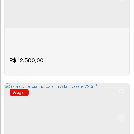
Guido
Mônica
Catarina
130
Bott
1
3
50 ~ 70m²
R$
12.500,00
Sala comercial para locação bairro João Paulo
técnopolis alfama
Rodovia
CEP:
José
João
Santa
88030-
,
,
,
Florianópolis
,
,
Brasil