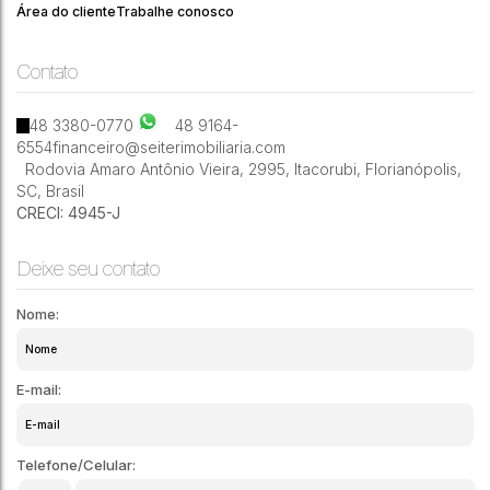
Área do cliente
Trabalhe conosco
Contato
13
3009m²
48 3380-0770
48 9164-
6554
financeiro@seiterimobiliaria.com
Rodovia Amaro Antônio Vieira
,
2995
,
Itacorubi
,
Florianópolis
,
SC
,
Brasil
CRECI: 4945-J
Deixe seu contato
Nome:
E-mail:
Telefone/Celular: