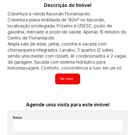
Descrição do Imóvel
Cobertura a venda Itacorubi Florianopolis
Cobertura plana mobiliada de 142m² no Itacorubi,
localização privilegiada. Próximo à UDESC, posto de
gasolina, mercado e posto de saúde. Apenas 15 minutos do
Centro de Florianópolis.
Ampla sala de estar, jantar, cozinha e sacada com
churrasqueira integrados. Lavabo, 3 quartos (2 suítes,
sendo uma master com closet). Ar condicionados e 2 vagas
de garagem. Sacada com sistema hidráulico para
hidromassagem. Conforto, conveniência e luxo em um só
lugar.
Ver mais...
Itacorubi é um bairro central e estratégico. Sua localização
privilegiada oferece fácil acesso à Lagoa da Conceição e
às praias do leste. Com infraestrutura completa, o bairro
concentra importantes órgãos públicos e setores
agropecuário/industrial, garantindo conveniência e
Agende uma visita para este imóvel
qualidade de vida
CO00089
Nome:
Agende já uma visita através do nosso plantão de vendas
pelo telefone ou pelo WhatsApp . Aguardamos seu contato.
33800770