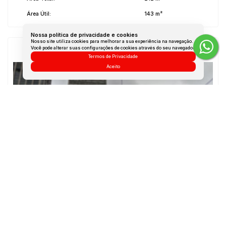
Área Útil:
143 m²
Nossa política de privacidade e cookies
Nosso site utiliza cookies para melhorar a sua experiência na navegação.
Você pode alterar suas configurações de cookies através do seu navegador.
Imagem da Rua do Imóvel
Termos de Privacidade
Aceito
Rodovia Amaro Antônio Vieira
,
Itacorubi
,
Florianópolis
,
Santa Catarina
,
Brasil
Clique aqui e veja a
Imagem da Rua
para o
Imóvel
Mapa do Imóvel