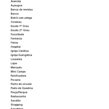
Avenida
Açougue
Banca de revistas
Banco
Bistrô com adega
Cinemas
Escola 1º Grau
Escola 2º Grau
Faculdade
Farmácia
Feiras
Hospital
Igreja Católica
Igreja Evangélica
Locadora
Lojas
Mercado
Mini Campo
Panificadora
Pizzaria
Ponto de circular
Posto de Gasolina
Praça/Parque
Restaurante
Sacolão
Shopping
Sorveteria