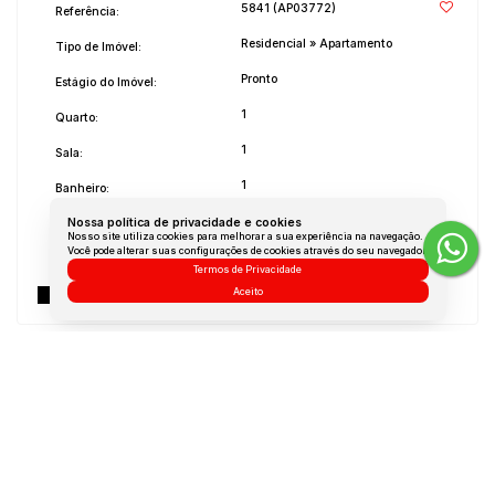
5841
(AP03772)
Referência:
Residencial
»
Apartamento
Tipo de Imóvel:
Pronto
Estágio do Imóvel:
1
Quarto:
1
Sala:
1
Banheiro:
1
Nossa política de privacidade e cookies
Vaga:
Nosso site utiliza cookies para melhorar a sua experiência na navegação.
Você pode alterar suas configurações de cookies através do seu navegador.
2025
Ano de Construção:
Termos de Privacidade
Não Mobiliado
Aceito
Mobílias:
Medidas do Imóvel
Área Total:
84 m²
Área Privada:
44 m²
Área Útil:
44 m²