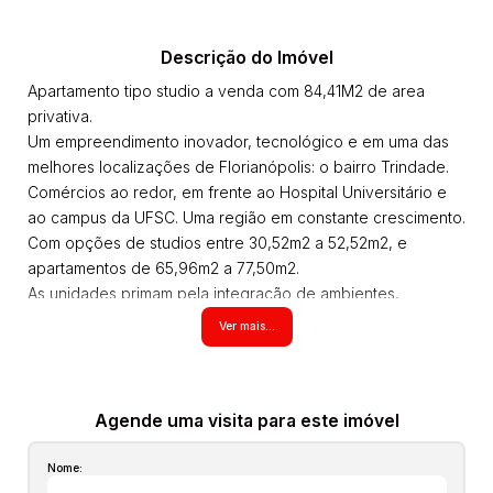
Descrição do Imóvel
Apartamento tipo studio a venda com 84,41M2 de area
privativa.
Um empreendimento inovador, tecnológico e em uma das
melhores localizações de Florianópolis: o bairro Trindade.
Comércios ao redor, em frente ao Hospital Universitário e
ao campus da UFSC. Uma região em constante crescimento.
Com opções de studios entre 30,52m2 a 52,52m2, e
apartamentos de 65,96m2 a 77,50m2.
As unidades primam pela integração de ambientes,
excelente incidência de luz natural e design
Ver mais...
contemporâneo. O residencial irá contar com praças no
térreo, pet place (um espaço para o seu animal de
estimação), horta, academia, sala de ferramentas, áreas
gourmet, estacionamento rotativo, playground, salão de
Agende uma visita para este imóvel
festas, sala de estudos e um foodhall.
Nome:
Entregue em Janeiro/2025