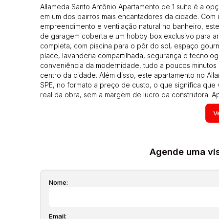
Allameda Santo Antônio Apartamento de 1 suíte é a op
em um dos bairros mais encantadores da cidade. Com u
empreendimento e ventilação natural no banheiro, este
de garagem coberta e um hobby box exclusivo para ar
completa, com piscina para o pôr do sol, espaço gourm
place, lavanderia compartilhada, segurança e tecnologi
conveniência da modernidade, tudo a poucos minutos 
centro da cidade. Além disso, este apartamento no A
SPE, no formato a preço de custo, o que significa que
real da obra, sem a margem de lucro da construtora. A
endereços mais desejados de Florianópolis! Entrega p
Ve
AP03494
Para mais informações 33800770 Todos os imóveis anun
de venda, condomínio, iptu, tcrs, seguro incêndio obrig
o imóvel) atualizados em qualquer momento sem prévio a
Agende uma visi
dos imóveis podem não estarem mais com alguns movei
responsabilidade do proprietário e poderão ser alterad
Nome:
Email: