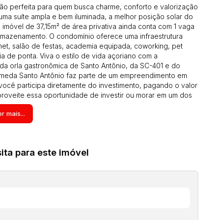
ção perfeita para quem busca charme, conforto e valorização
ma suíte ampla e bem iluminada, a melhor posição solar do
 imóvel de 37,15m² de área privativa ainda conta com 1 vaga
mazenamento. O condomínio oferece uma infraestrutura
et, salão de festas, academia equipada, coworking, pet
a de ponta. Viva o estilo de vida açoriano com a
da orla gastronômica de Santo Antônio, da SC-401 e do
llameda Santo Antônio faz parte de um empreendimento em
 você participa diretamente do investimento, pagando o valor
proveite essa oportunidade de investir ou morar em um dos
revista para Dezembro de 2027. Aproveite!
r mais...
ciados estão sujeitos a terem seus valores (aluguel, preço
atório, laudêmio entre outros que possam vir a incidir sobre
viso pois são aproximados, inclusive os itens no interior
ta para este imóvel
s que aparecem nas fotos, estas informações são de
as a qualquer momento. Solicite o valor atualizado.