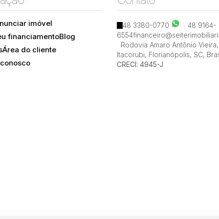
nunciar imóvel
48 3380-0770
48 9164-
Santo Antônio de Lisboa, Florianópolis, Santa
6554
financeiro@seiterimobiliar
eu financiamento
Blog
Catarina, Brasil
Rodovia Amaro Antônio Vieira
,
s
Área do cliente
Itacorubi
,
Florianópolis
,
SC
,
Bras
 conosco
CRECI: 4945-J