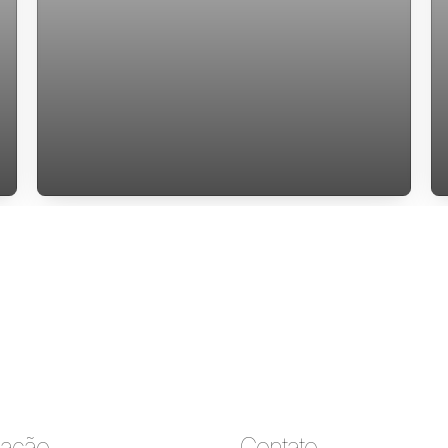
Apartamento tipo Studio com área
privativa de 30m2 em Santo Antônio de
Lisboa para venda
ação
Contato