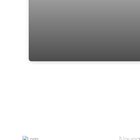
Apartamento para venda sendo 1 suíte
mais lavabo com área privativa de 46m2
em Santo Antônio de Lisboa
Naveg