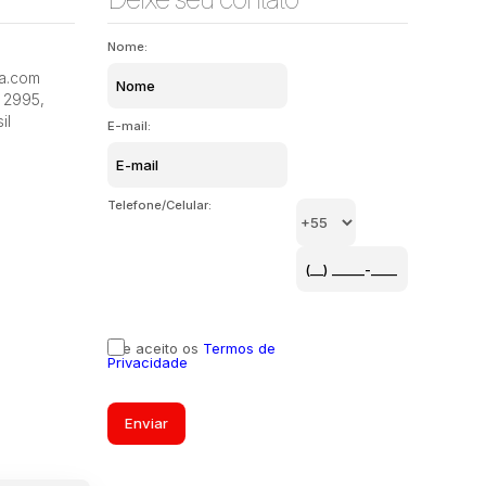
Nome:
Santo Antônio de Lisboa, Florianópolis, Santa
Santo Ant
ia.com
Catarina, Brasil
Catarina,
2995
,
il
E-mail:
Telefone/Celular:
Li e aceito os
Termos de
Privacidade