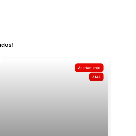
ados!
Apartamento
3134