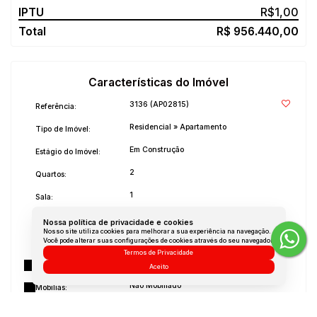
R$
1,00
R$
956.440,00
Características do Imóvel
3136
(AP02815)
Referência:
Residencial
»
Apartamento
Tipo de Imóvel:
Em Construção
Estágio do Imóvel:
2
Quartos:
1
Sala:
1
Banheiro:
Nossa política de privacidade e cookies
Nosso site utiliza cookies para melhorar a sua experiência na navegação.
2022
Você pode alterar suas configurações de cookies através do seu navegador.
Ano de Construção:
Termos de Privacidade
Piemonte Floripa Incorporações Spe Ltda
Construtora:
Aceito
Não Mobiliado
Mobílias: