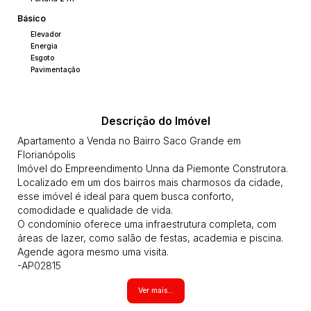
Básico
Elevador
Energia
Esgoto
Pavimentação
Descrição do Imóvel
Apartamento a Venda no Bairro Saco Grande em
Florianópolis
Imóvel do Empreendimento Unna da Piemonte Construtora.
Localizado em um dos bairros mais charmosos da cidade,
esse imóvel é ideal para quem busca conforto,
comodidade e qualidade de vida.
O condomínio oferece uma infraestrutura completa, com
áreas de lazer, como salão de festas, academia e piscina.
Agende agora mesmo uma visita.
-AP02815
Todos os imóveis anunciados estão sujeitos a terem seus
Ver mais...
valores (aluguel, preço de venda ou locação, condomínio,
iptu, tcrs, seguro incêndio, laudêmio entre outros que