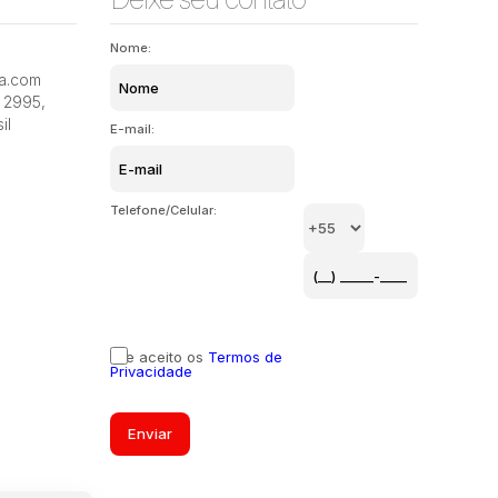
Nome:
ia.com
Itacorubi, Florianópolis, Santa Catarina, Brasil
Itacorubi
2995
,
il
E-mail:
Telefone/Celular:
Li e aceito os
Termos de
Privacidade