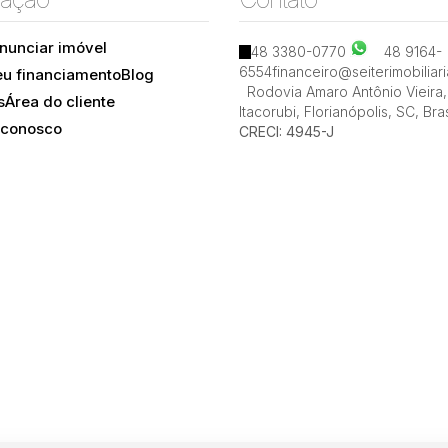
nunciar imóvel
48 3380-0770
48 9164-
6554
financeiro@seiterimobiliar
eu financiamento
Blog
Itacorubi, Florianópolis, Santa Catarina, Brasil
Rodovia Amaro Antônio Vieira
,
s
Área do cliente
Itacorubi
,
Florianópolis
,
SC
,
Bras
 conosco
CRECI: 4945-J