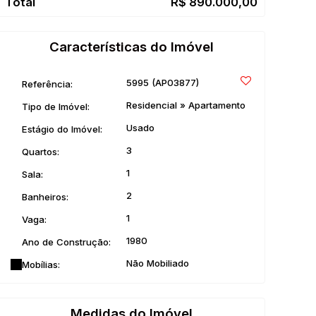
R$
890.000,00
Características do Imóvel
5995
(AP03877)
Referência:
Residencial
»
Apartamento
Tipo de Imóvel:
Usado
Estágio do Imóvel:
3
Quartos:
1
Sala:
2
Banheiros:
1
Vaga:
1980
Ano de Construção:
Não Mobiliado
Mobílias:
Medidas do Imóvel