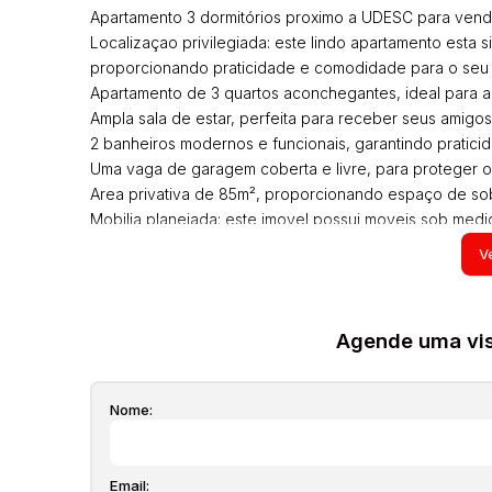
Apartamento 3 dormitórios proximo a UDESC para ven
Localizaçao privilegiada: este lindo apartamento esta 
proporcionando praticidade e comodidade para o seu 
Apartamento de 3 quartos aconchegantes, ideal para a 
Ampla sala de estar, perfeita para receber seus amigo
2 banheiros modernos e funcionais, garantindo pratic
Uma vaga de garagem coberta e livre, para proteger 
Area privativa de 85m², proporcionando espaço de sob
Mobilia planejada: este imovel possui moveis sob med
proporcionar conforto aos moradores. Voce tera prati
Ve
Condominio completo: alem de todas essas caracteristi
para voce e sua familia aproveitarem ao maximo seu no
salao de festas e muito mais
Agende uma visi
Excelente custo-beneficio: tudo isso por um valor ace
apartamento completo, com todos os beneficios que v
Entre em contato conosco agora mesmo e agende uma 
Nome:
apartamento. Nao perca essa chance de garantir o seu 
suas duvidas e ajuda-lo(a) a tomar a melhor decisao
Seu novo apartamento esta esperando por voce. Nao 
Email: