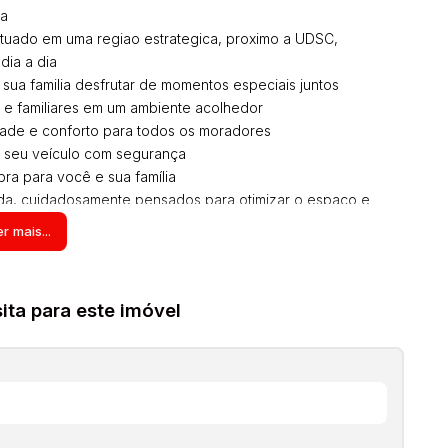
da
situado em uma regiao estrategica, proximo a UDSC,
dia a dia
sua familia desfrutar de momentos especiais juntos
s e familiares em um ambiente acolhedor
idade e conforto para todos os moradores
o seu veículo com segurança
ra para você e sua família
ida, cuidadosamente pensados para otimizar o espaço e
cidade e elegancia em todos os ambientes
r mais...
cas incriveis, o condominio oferece uma estrutura completa
vo lar. Desfrute de areas de lazer, como churrasqueira,
ta para este imóvel
ssível. Aproveite essa oportunidade unica de morar em um
ocê e sua familia merecem
visita para conhecer pessoalmente esse maravilhoso
novo lar. Estamos a disposiçao para esclarecer todas as
deixe essa oportunidade passar