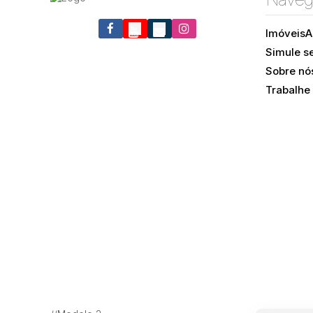
Imóveis
A
Simule s
Itacorubi, Florianópolis, Santa Catarina, Brasil
Sobre nó
Trabalhe