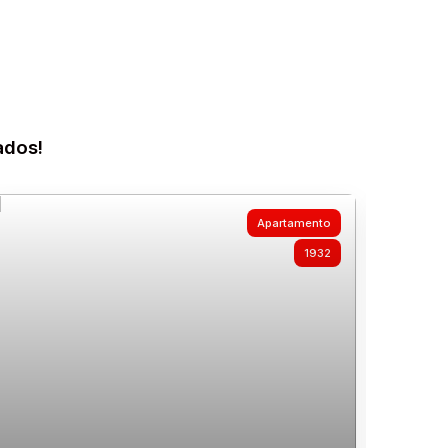
ados!
Apartamento
1932