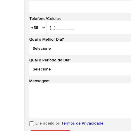
Ref. AP03876 agende uma visita
Todos os imóveis anunciados estão sujeitos a ter seus
IPTU, TCRS, seguro incêndio, entre outros que possam 
Telefone/Celular:
sem prévio aviso, podendo ser aproximados. O itens que
podem não estar conforme fotos do anúncio. Estas info
valores atualizados
Qual o Melhor Dia?
Qual o Período do Dia?
Mensagem:
Li e aceito os
Termos de Privacidade