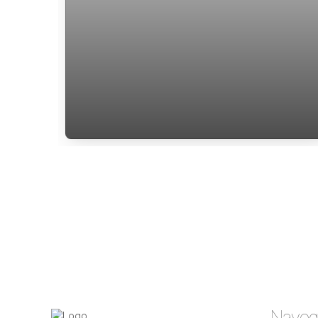
Apartamento a venda Itacorubi
Florianopolis sc
Naveg