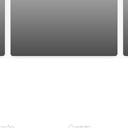
apartamento mobiliado 2 dormitorios
Itacorubi
ação
Contato