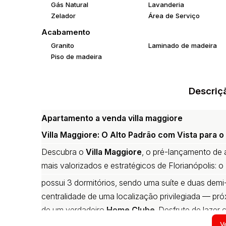
Gás Natural
Lavanderia
Zelador
Área de Serviço
Acabamento
Granito
Laminado de madeira
Piso de madeira
Descriç
Apartamento a venda villa maggiore
Villa Maggiore: O Alto Padrão com Vista para o
Descubra o
Villa Maggiore
, o pré-lançamento de 
mais valorizados e estratégicos de Florianópolis: o
possui 3 dormitórios, sendo uma suíte e duas dem
centralidade de uma localização privilegiada — p
de um verdadeiro
Home Clube
. Desfrute de lazer
gourmet e coworking, tudo com a exclusividade da
Ve