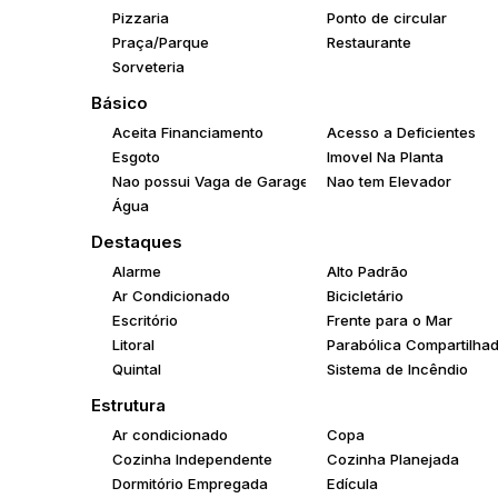
Pizzaria
Ponto de circular
Praça/Parque
Restaurante
Sorveteria
Básico
Aceita Financiamento
Acesso a Deficientes
Esgoto
Imovel Na Planta
Nao possui Vaga de Garagem
Nao tem Elevador
Água
Destaques
Alarme
Alto Padrão
Ar Condicionado
Bicicletário
Escritório
Frente para o Mar
Litoral
Parabólica Compartilha
Quintal
Sistema de Incêndio
Estrutura
Ar condicionado
Copa
Cozinha Independente
Cozinha Planejada
Dormitório Empregada
Edícula