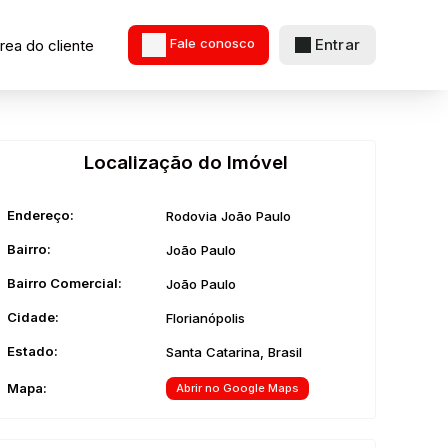
Entrar
rea do cliente
Fale conosco
Localização do Imóvel
Endereço:
Rodovia João Paulo
Bairro:
João Paulo
Bairro Comercial:
João Paulo
Cidade:
Florianópolis
Estado:
Santa Catarina, Brasil
Mapa:
Abrir no Google Maps