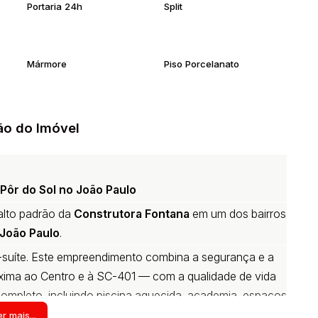
Portaria 24h
Split
Mármore
Piso Porcelanato
ão do Imóvel
 Pôr do Sol no João Paulo
alto padrão da
Construtora Fontana
em um dos bairros
João Paulo
.
i-suíte. Este empreendimento combina a segurança e a
róxima ao Centro e à SC-401 — com a qualidade de vida
 completo, incluindo piscina aquecida, academia, espaços
 Baía Norte.
r mais...