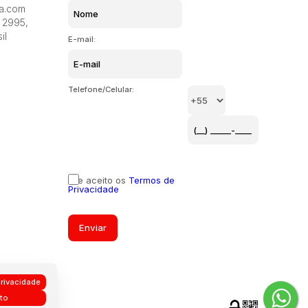
ia.com
Monte Verde, Florianópolis, Santa Catarina, Brasil
Monte Ver
2995
,
il
E-mail:
Telefone/Celular:
Li e aceito os
Termos de
Privacidade
rivacidade
to