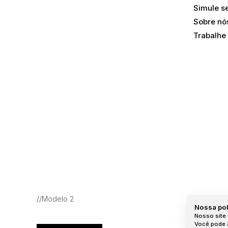
Simule s
Cacupé, Florianópolis, Santa Catarina, Brasil
Sobre nó
Trabalhe
//Modelo 2
Nossa pol
Nosso site 
Você pode a