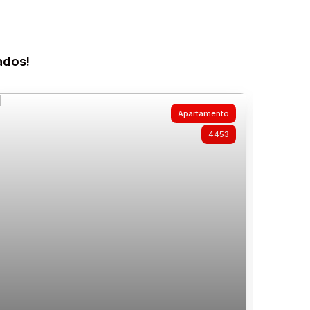
ados!
Apartamento
4453