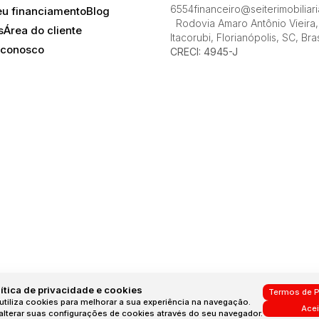
6554
financeiro@seiterimobiliar
eu financiamento
Blog
Monte Verde, Florianópolis, Santa Catarina, Brasil
Rodovia Amaro Antônio Vieira
,
s
Área do cliente
Itacorubi
,
Florianópolis
,
SC
,
Bras
 conosco
CRECI: 4945-J
ítica de privacidade e cookies
Termos de P
utiliza cookies para melhorar a sua experiência na navegação.
Acei
lterar suas configurações de cookies através do seu navegador.