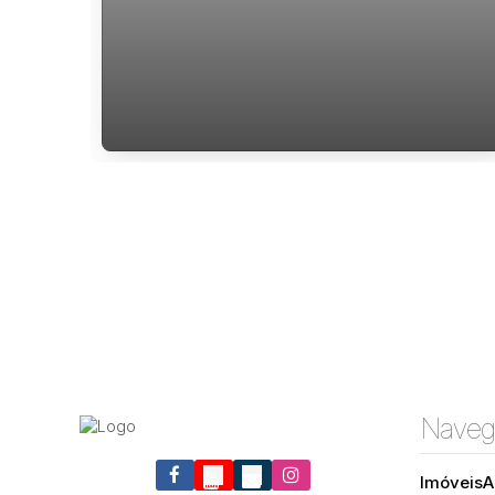
Apartamento a venda Cacupé
florianópolis
Naveg
Imóveis
A