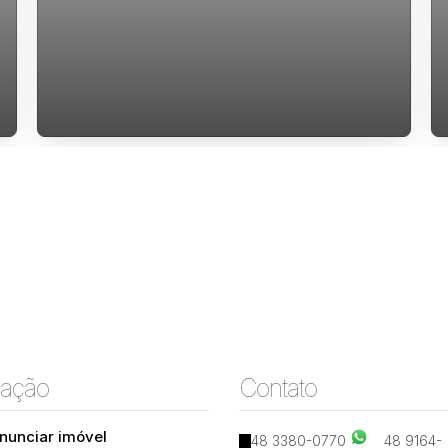
Apartamento a Venda com 2 Dormitórios
no Jardim do Oriente.
ação
Contato
nunciar imóvel
48 3380-0770
48 9164-