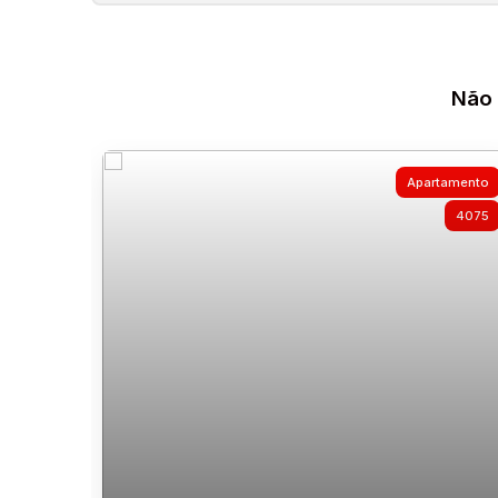
Não 
Apartamento
4075