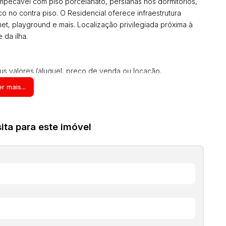
pecável com piso porcelanato, persianas nos dormitórios,
 no contra piso. O Residencial oferece infraestrutura
et, playground e mais. Localização privilegiada próxima à
 da ilha.
us valores (aluguel, preço de venda ou locação,
 outros que possam vir a incidir sobre o imóvel) atualizados
r mais...
mados, inclusive os itens no interior dos imóveis podem não
 estas informações são de responsabilidade do proprietário
 valor atualizado
ta para este imóvel