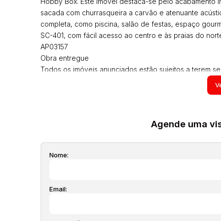
Hobby Box. Este imóvel destaca-se pelo acabamento im
sacada com churrasqueira a carvão e atenuante acústico
completa, como piscina, salão de festas, espaço gourm
SC-401, com fácil acesso ao centro e às praias do norte
AP03157
Obra entregue
Todos os imóveis anunciados estão sujeitos a terem se
condomínio, iptu, tcrs, seguro incêndio, laudêmio entre
Ve
em qualquer momento sem prévio aviso pois são aproxi
estar mais com alguns moveis que aparecem nas fotos,
e poderão ser alteradas a qualquer momento. Solicite o
Agende uma visi
Nome:
Email: