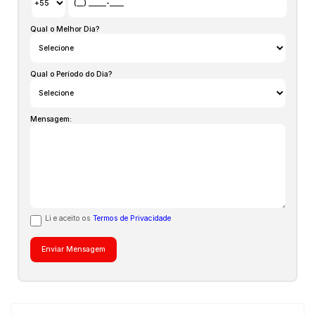
Tem como nome empresarial Residencial Jop - 2460 SPE
LTDA, inscrito no CNPJ: 30.160.417/0001-82, tendo como
responsável pela administração da construção GDI
Qual o Melhor Dia?
Empreendimentos Imobiliários LTDA, inscrita no CNPJ
19.688.831/0001-26.
AP03286
Qual o Período do Dia?
Investimento imobiliário na modalidade de Sociedade de
Propósito Específico (SPE) oferece uma abordagem
inteligente e segura para entrar no mercado imobiliário.
Mensagem:
Nessa modalidade, os investidores se unem para criar uma
entidade jurídica separada dedicada a um projeto
imobiliário específico, como um edifício residencial de luxo
ou um moderno complexo comercial. Compartilhando os
custos e os lucros de forma proporcional à sua participação
na SPE, os investidores garantem uma gestão transparente
e eficiente do empreendimento. Além disso, os
Li e aceito os
Termos de Privacidade
proprietários que participam ativamente nos investimentos
também podem ter voz nas decisões relacionadas ao
empreendimento, incluindo a escolha de materiais e design
do empreendimento. A SPE oferece ainda a vantagem da
limitação de responsabilidade dos investidores,
proporcionando uma proteção adicional aos seus
investimentos.