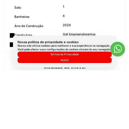
1
Sala:
4
Banheiros:
2024
Ano de Construção:
Gdi Empreendimentos
Construtora:
Nossa política de privacidade e cookies
Não Mobiliado
Mobílias:
Nosso site utiliza cookies para melhorar a sua experiência na navegação.
Você pode alterar suas configurações de cookies através do seu navegador.
Termos de Privacidade
Aceito
Medidas do Imóvel
Área Total:
139 m²
Área Privada:
139 m²
Área Útil:
139 m²
Terreno:
139 m²
Dúvidas? Nós ligamos!