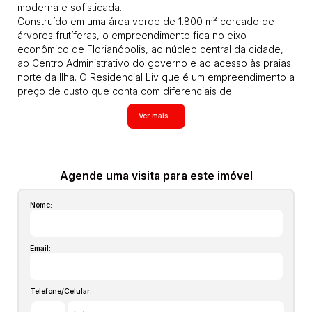
moderna e sofisticada.
Construído em uma área verde de 1.800 m² cercado de
árvores frutíferas, o empreendimento fica no eixo
econômico de Florianópolis, ao núcleo central da cidade,
ao Centro Administrativo do governo e ao acesso às praias
norte da Ilha. O Residencial Liv que é um empreendimento a
preço de custo que conta com diferenciais de
sustentabilidade como amplas aberturas, portaria
Ver mais...
inteligente, infraestrutura para automação, peças sanitárias
de baixa vazão, aquecimento solar, captação da água da
chuva, sensores de presença, Wi-fi as áreas da comuns,
fechaduras digitais, vagas para veículos elétricos, infra
estrututra para energia fotovoltaica e claro que na questão
Agende uma visita para este imóvel
de lazer o empreendimento não fica para trás, ele conta
com um hall com um espaço para leitura, piscina, salão de
Nome:
festas, spa, sala de reuniões, salão de jogos, salão e
festas, uma área gourmet e muito mais, venha conhecer.
Entrada facilitada.
Email:
Informações técnicas sobre o empreendimento Residencial
Liv: trata-se de um empreendimento habitacional realizado
e constituído na modalidade - Sociedade de Propósito
Telefone/Celular:
Específico - SPE, nos termos definidos pela Lei n. 5.674/41;