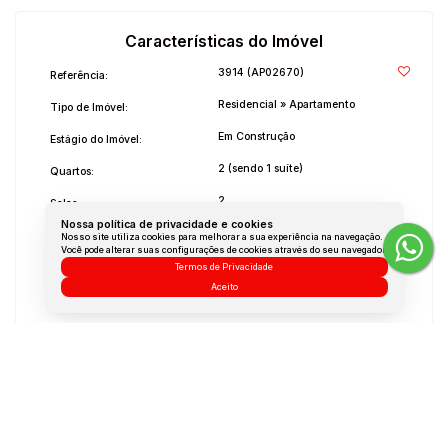
Características do Imóvel
3914
(AP02670)
Referência:
Residencial
»
Apartamento
Tipo de Imóvel:
Em Construção
Estágio do Imóvel:
2 (sendo 1 suíte)
Quartos:
2
Salas:
Nossa política de privacidade e cookies
2
Banheiros:
Nosso site utiliza cookies para melhorar a sua experiência na navegação.
Você pode alterar suas configurações de cookies através do seu navegador.
1
Vaga:
Termos de Privacidade
Aceito
2021
Ano de Construção:
Não Mobiliado
Mobílias:
Medidas do Imóvel
Área Total:
70 m²