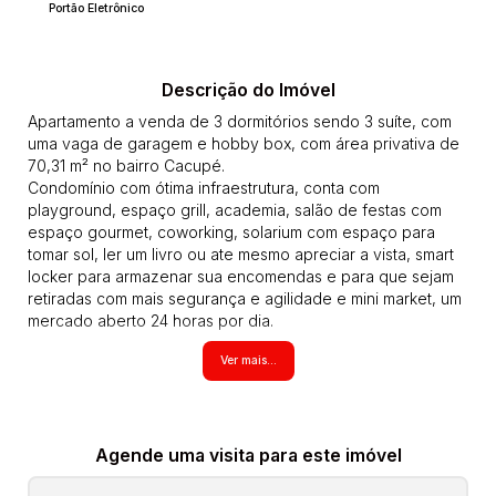
Portão Eletrônico
Descrição do Imóvel
Apartamento a venda de 3 dormitórios sendo 3 suíte, com
uma vaga de garagem e hobby box, com área privativa de
70,31 m² no bairro Cacupé.
Condomínio com ótima infraestrutura, conta com
playground, espaço grill, academia, salão de festas com
espaço gourmet, coworking, solarium com espaço para
tomar sol, ler um livro ou ate mesmo apreciar a vista, smart
locker para armazenar sua encomendas e para que sejam
retiradas com mais segurança e agilidade e mini market, um
mercado aberto 24 horas por dia.
Entrega em Outubro/2023
Ver mais...
Entrada facilitada.
Estuda proposta.
AP02670
Todos os imóveis anunciados estão sujeitos a terem seus
valores (aluguel, preço de venda, condomínio, iptu, tcrs,
Agende uma visita para este imóvel
seguro incêndio obrigatorio, laudêmio entre outros que