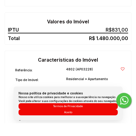
Valores do Imóvel
R$
831,00
R$
1.480.000,00
Características do Imóvel
4802
(AP03228)
Referência:
Residencial
»
Apartamento
Tipo de Imóvel:
2 (sendo 1 suíte)
Quartos:
Nossa política de privacidade e cookies
Nosso site utiliza cookies para melhorar a sua experiência na navegação.
2
Salas:
Você pode alterar suas configurações de cookies através do seu navegador.
Termos de Privacidade
2
Banheiros:
Aceito
1
Vaga:
2022
Ano de Construção: