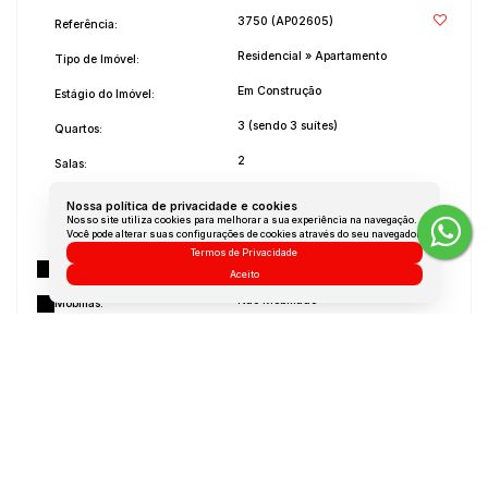
3750
(AP02605)
Referência:
Residencial
»
Apartamento
Tipo de Imóvel:
Em Construção
Estágio do Imóvel:
3 (sendo 3 suítes)
Quartos:
2
Salas:
4
Banheiros:
Nossa política de privacidade e cookies
Nosso site utiliza cookies para melhorar a sua experiência na navegação.
2023
Ano de Construção:
Você pode alterar suas configurações de cookies através do seu navegador.
Termos de Privacidade
Gnd Incorporadora
Construtora:
Aceito
Não Mobiliado
Mobílias:
Medidas do Imóvel
Área Total:
210 m²
Área Útil:
210 m²