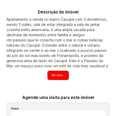
Descrição do Imóvel
Apartamento a venda no bairro Cacupé com 3 dormitórios,
sendo 3 suítes, sala de estar integrada a sala de jantar,
cozinha estilo americana, e uma ampla sacada para
desfrutar de momentos entre família e amigos
Um passeio que te conecta com o mar e comas belezas
naturais do Cacupé. Conexão entre o natural e urbano,
integrado ao verde e ao mar. Localizado a poucos passos
do pôr do sol mais bonito de Florianópolis, e próximo da
generosa área de lazer do Cacupé. Este é o Passeio do
Mar, um espaço para viver um estil de vida mais saudável e
em equilíbrio com o ambiente ao seu redor. Imagine ter uma
Ver mais...
praça como quintal, com uma vista privilegiada para o
verde que entra para dentro de casa, e se estende em
direção ao oceano. Localizado em um bairro acolhedor e
familiar, cercado de histórias locais e belezas naturais.
Caminhar pela orla é um convite a admirar a natureza, as
Agende uma visita para este imóvel
águas calmas do canal da Baía Norte, as tradições dos
moradores que vivem da pesca artesanal e o encanto do
Nome:
entardecer na praia. Além das variadas opções de lazer, o