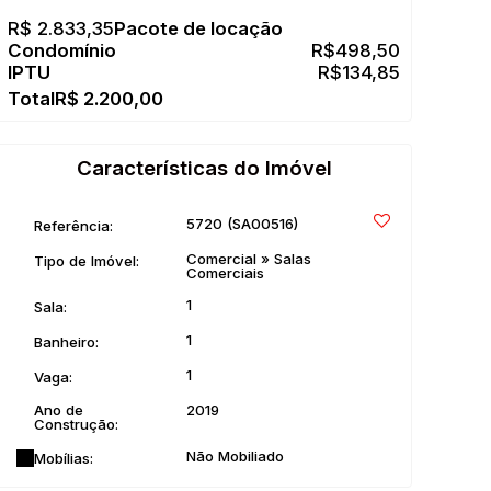
R$
2.833,35
R$
498,50
R$
134,85
R$
2.200,00
Características do Imóvel
5720
(SA00516)
Referência:
Comercial
»
Salas
Tipo de Imóvel:
Comerciais
1
Sala:
1
Banheiro:
1
Vaga:
Ano de
2019
Construção:
Não Mobiliado
Mobílias: