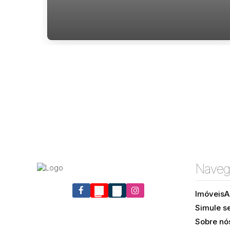
Aluguel no Santa Mônica Florianópolis
Naveg
Imóveis
A
Rua Vereador Guido Bott, 88035-130, Santa Mônica,
Simule s
Florianópolis, Santa Catarina, Brasil
Sobre nó