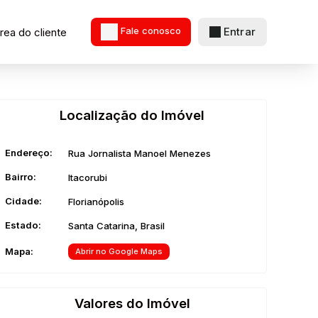
Entrar
rea do cliente
Fale conosco
Localização do Imóvel
Endereço:
Rua Jornalista Manoel Menezes
Bairro:
Itacorubi
Cidade:
Florianópolis
Estado:
Santa Catarina, Brasil
Mapa:
Abrir no Google Maps
Valores do Imóvel