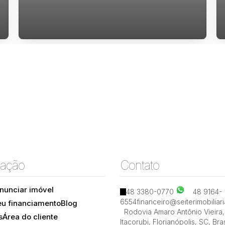
Paulo técnopolis alfama
ação
Contato
nunciar imóvel
48 3380-0770
48 9164-
Rodovia José Carlos Daux, 88030-000, João Paulo,
6554
financeiro@seiterimobiliar
eu financiamento
Blog
Florianópolis, Santa Catarina, Brasil
Rodovia Amaro Antônio Vieira
,
s
Área do cliente
Itacorubi
,
Florianópolis
,
SC
,
Bras