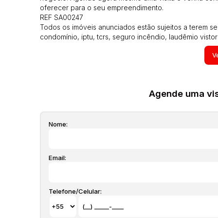
oferecer para o seu empreendimento.
REF SA00247
Todos os imóveis anunciados estão sujeitos a terem se
condomínio, iptu, tcrs, seguro incêndio, laudêmio vistor
atualizados em qualquer momento sem prévio aviso pois
Ve
podem não estarem mais com alguns moveis que aparec
do proprietário e poderão ser alteradas a qualquer mo
equipamentos de proteção dos imóveis é de responsabi
proteção nas janelas, a responsabilidade por estas ca
Agende uma visi
Nome:
Email:
Telefone/Celular: