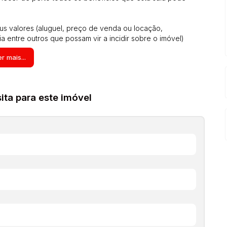
us valores (aluguel, preço de venda ou locação,
ia entre outros que possam vir a incidir sobre o imóvel)
 são aproximados, inclusive os itens no interior dos imóveis
r mais...
em nas fotos, estas informações são de responsabilidade
mento. Solicite o valor atualizado. A manutenção dos
lidade do proprietário. No caso de existência de redes de
berá aos moradores.
ta para este imóvel