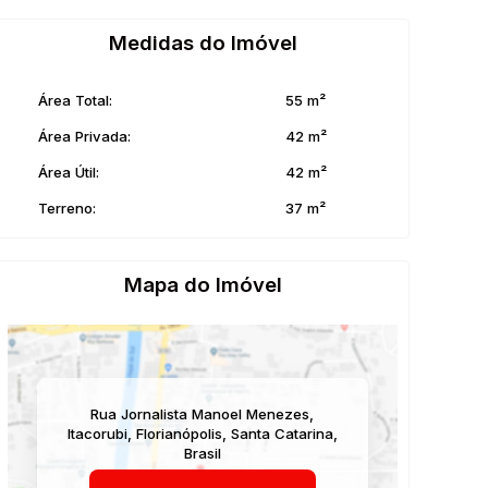
Medidas do Imóvel
Área Total:
55 m²
Área Privada:
42 m²
Área Útil:
42 m²
Terreno:
37 m²
Mapa do Imóvel
Rua Jornalista Manoel Menezes
,
Itacorubi
,
Florianópolis
,
Santa Catarina
,
Brasil