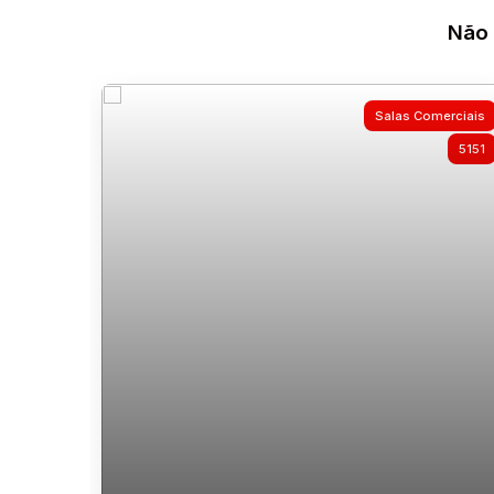
Não 
Salas Comerciais
5151
Comercial › Salas Comerciais para