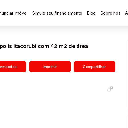
nunciar imóvel
Simule seu financiamento
Blog
Sobre nós
Á
opolis Itacorubi com 42 m2 de área
formações
Imprimir
Compartilhar